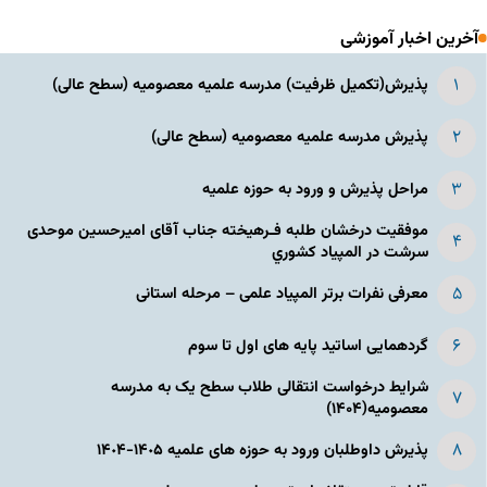
آخرین اخبار آموزشی
پذیرش(تکمیل ظرفیت) مدرسه علمیه معصومیه‌ (سطح عالی)
پذیرش مدرسه علمیه معصومیه‌ (سطح عالی)
مراحل پذیرش و ورود به حوزه علمیه
موفقیت درخشان طلبه فـرهیخته جناب آقای امیرحسین موحدی
سرشت در المپياد كشوري
معرفی نفرات برتر المپیاد علمی – مرحله استانی
گردهمایی اساتید پایه های اول تا سوم
شرایط درخواست انتقالی طلاب سطح یک به مدرسه
معصومیه(۱۴۰۴)
پذیرش داوطلبان ورود به حوزه های علمیه ١۴٠۵-١۴٠۴