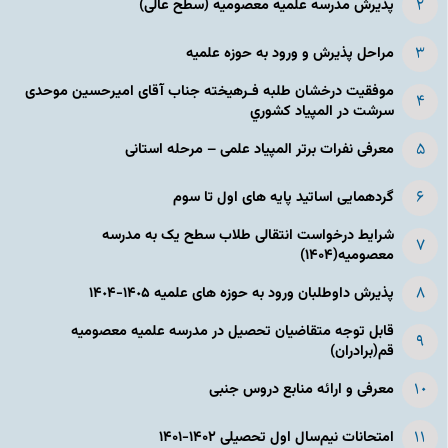
پذیرش مدرسه علمیه معصومیه‌ (سطح عالی)
مراحل پذیرش و ورود به حوزه علمیه
موفقیت درخشان طلبه فـرهیخته جناب آقای امیرحسین موحدی
سرشت در المپياد كشوري
معرفی نفرات برتر المپیاد علمی – مرحله استانی
گردهمایی اساتید پایه های اول تا سوم
شرایط درخواست انتقالی طلاب سطح یک به مدرسه
معصومیه(۱۴۰۴)
پذیرش داوطلبان ورود به حوزه های علمیه ١۴٠۵-١۴٠۴
قابل توجه متقاضیان تحصیل در مدرسه علمیه معصومیه
قم(برادران)
معرفی و ارائه منابع دروس جنبی
امتحانات نیم‌سال اول تحصیلی ۱۴۰۲-۱۴۰۱