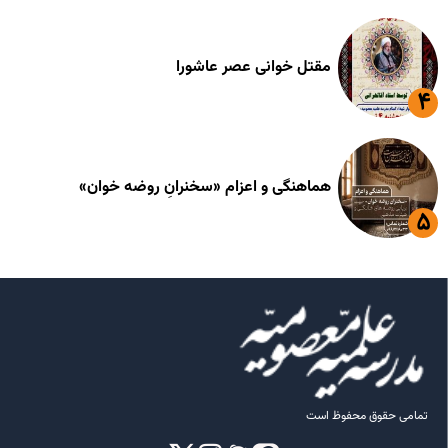
مقتل خوانی عصر عاشورا
هماهنگی و اعزام «سخنرانِ روضه خوان»
تمامی حقوق محفوظ است