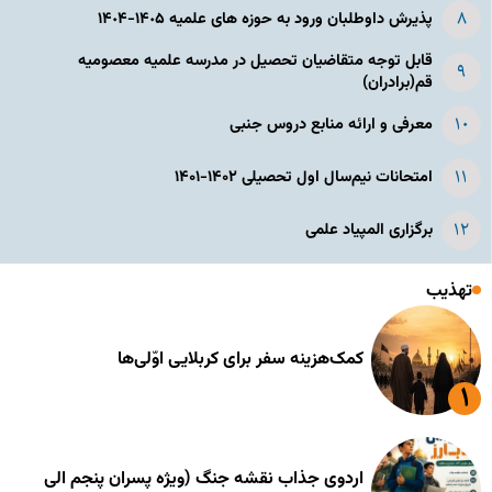
پذیرش داوطلبان ورود به حوزه های علمیه ١۴٠۵-١۴٠۴
قابل توجه متقاضیان تحصیل در مدرسه علمیه معصومیه
قم(برادران)
معرفی و ارائه منابع دروس جنبی
امتحانات نیم‌سال اول تحصیلی ۱۴۰۲-۱۴۰۱
برگزاری المپیاد علمی
تهذیب
کمک‌هزینه سفر برای کربلایی اوّلی‌ها
اردوی جذاب نقشه جنگ (ویژه پسران پنجم الی