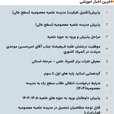
آخرین اخبار آموزشی
پذیرش(تکمیل ظرفیت) مدرسه علمیه معصومیه‌ (سطح عالی)
پذیرش مدرسه علمیه معصومیه‌ (سطح عالی)
مراحل پذیرش و ورود به حوزه علمیه
موفقیت درخشان طلبه فـرهیخته جناب آقای امیرحسین موحدی
سرشت در المپياد كشوري
معرفی نفرات برتر المپیاد علمی – مرحله استانی
گردهمایی اساتید پایه های اول تا سوم
شرایط درخواست انتقالی طلاب سطح یک به مدرسه
معصومیه(۱۴۰۴)
پذیرش داوطلبان ورود به حوزه های علمیه ١۴٠۵-١۴٠۴
قابل توجه متقاضیان تحصیل در مدرسه علمیه معصومیه
قم(برادران)