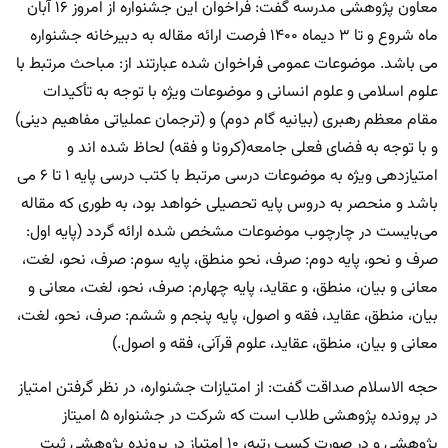
معاون پژوهشی مدرسه گفت: فراخوان این جشنواره از امروز ۱۶ آبان
ماه شروع و تا ۳ دیماه ۱۴۰۰ فرصت ارائه مقاله به دبیرخانه جشنواره
می باشد. موضوعات عمومی فراخوان شده عبارتند از: مباحث مرتبط با
علوم اسلامی و علوم انسانی و موضوعات ویژه با توجه به تأکیدات
مقام معظم رهبری (بیانیه گام دوم) و (ترجمان عملیاتی مفاهیم دینی)
و با توجه به فضای فعلی جامعه(کرونا و فقه) لحاظ شده اند و
امتیازدهی ویژه به موضوعات درسی مرتبط با کتب درسی پایه ۱ تا ۶ می
باشد و منحصر به دروس پایه تحصیلی خواهد بود، به طوری که مقاله
می‌بایست در چارچوب موضوعات مشخص شده ارائه گردد (پایه اول:
صرف و نحو، پایه دوم: صرف، نحو منطق، پایه سوم: صرف، نحو، لغت،
معانی و بیان، منطق، و عقاید، پایه چهارم: صرف، نحو، لغت، معانی و
بیان، منطق، عقاید، فقه و اصول، پایه پنجم و ششم: صرف، نحو، لغت،
معانی و بیان، منطق، عقاید، علوم قرآنی، فقه و اصول.)
حجه الاسلام صداقت گفت: از امتیازات جشنواره، در نظر گرفتن امتیاز
در پرونده پژوهشی طلاب است که شرکت در جشنواره ۵ امیتاز
پژوهشی و در صورت کسب رتبه، ۱۰ امتیاز در پرونده پژوهشی ثبت