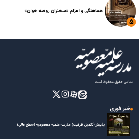
هماهنگی و اعزام «سخنرانِ روضه خوان»
تمامی حقوق محفوظ است
خبر فوری
پذیرش(تکمیل ظرفیت) مدرسه علمیه معصومیه‌ (سطح عالی)