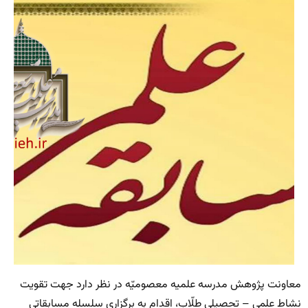
معاونت پژوهش مدرسه علمیه معصومیّه در نظر دارد جهت تقویت
نشاط علمی – تحصیلی طلّاب، اقدام به برگزاری سلسله مسابقاتی