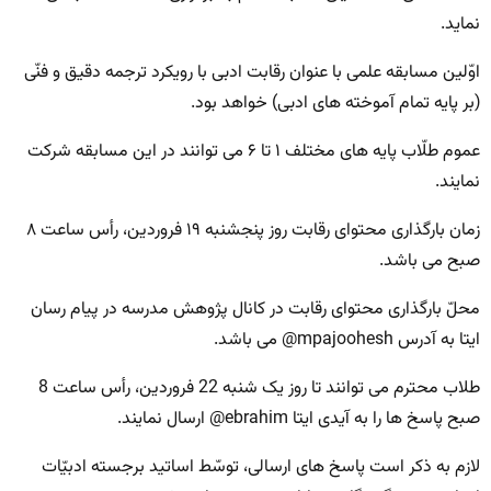
نماید.
اوّلین مسابقه علمی با عنوان رقابت ادبی با رویکرد ترجمه دقیق و فنّی
(بر پایه تمام آموخته های ادبی) خواهد بود.
عموم طلّاب پایه های مختلف ۱ تا ۶ می توانند در این مسابقه شرکت
نمایند.
زمان بارگذاری محتوای رقابت روز پنجشنبه ۱۹ فروردین، رأس ساعت ۸
صبح می باشد.
محلّ بارگذاری محتوای رقابت در کانال پژوهش مدرسه در پیام رسان
ایتا به آدرس mpajoohesh@ می باشد.
طلاب محترم می توانند تا روز یک شنبه 22 فروردین، رأس ساعت 8
صبح پاسخ ها را به آیدی ایتا ebrahim@ ارسال نمایند.
لازم به ذکر است پاسخ های ارسالی، توسّط اساتید برجسته ادبیّات