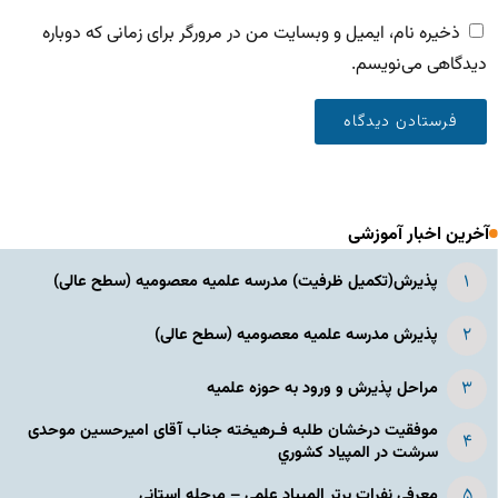
ذخیره نام، ایمیل و وبسایت من در مرورگر برای زمانی که دوباره
دیدگاهی می‌نویسم.
آخرین اخبار آموزشی
پذیرش(تکمیل ظرفیت) مدرسه علمیه معصومیه‌ (سطح عالی)
پذیرش مدرسه علمیه معصومیه‌ (سطح عالی)
مراحل پذیرش و ورود به حوزه علمیه
موفقیت درخشان طلبه فـرهیخته جناب آقای امیرحسین موحدی
سرشت در المپياد كشوري
معرفی نفرات برتر المپیاد علمی – مرحله استانی